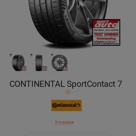
Кокшетау
Костанай
Кызылорда
Павлодар
Петропавловск
CONTINENTAL SportContact 7
Семей
Талдыкорган
Тараз
0 отзывов
Темиртау