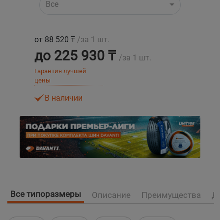
Все
Уральск
от 88 520 ₸
/за 1 шт.
Усть-Каменогорск
до 225 930 ₸
/за 1 шт.
Гарантия лучшей
Шымкент
цены
В наличии
Экибастуз
Бишкек
Все типоразмеры
Описание
Преимущества
Д