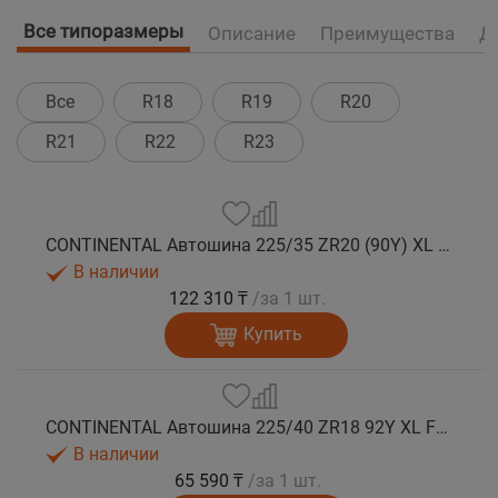
Все типоразмеры
Описание
Преимущества
Д
Все
R18
R19
R20
R21
R22
R23
CONTINENTAL Автошина 225/35 ZR20 (90Y) XL FR SportContact 7 лето
В наличии
122 310 ₸
/за 1 шт.
Купить
CONTINENTAL Автошина 225/40 ZR18 92Y XL FR SportContact 7 лето
В наличии
65 590 ₸
/за 1 шт.