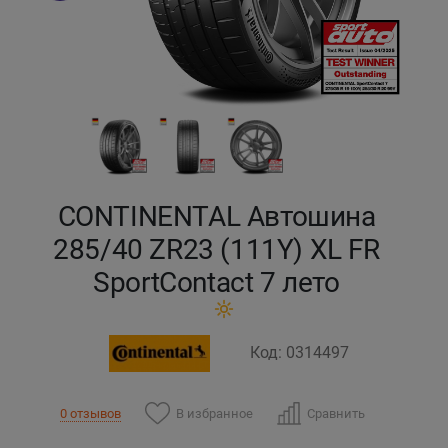
Кокшетау
Костанай
Кызылорда
Павлодар
CONTINENTAL Автошина
Петропавловск
285/40 ZR23 (111Y) XL FR
SportContact 7 лето
Семей
Талдыкорган
Код: 0314497
Тараз
В избранное
Сравнить
0 отзывов
Темиртау