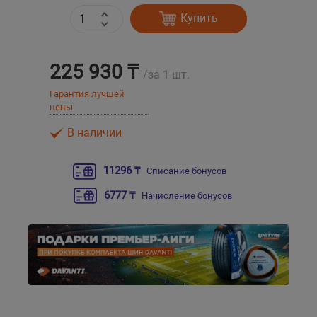
Купить
Уральск
225 930 ₸
Усть-Каменогорск
/за 1 шт.
Гарантия лучшей
Шымкент
цены
В наличии
Экибастуз
11296 ₸
Списание бонусов
Бишкек
6777 ₸
Начисление бонусов