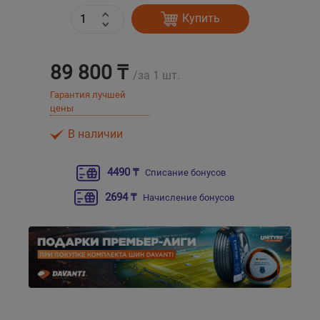
Купить
Уральск
89 800 ₸
Усть-Каменогорск
/за 1 шт.
Гарантия лучшей
Шымкент
цены
В наличии
Экибастуз
4490 ₸
Списание бонусов
Бишкек
2694 ₸
Начисление бонусов