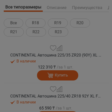
Все типоразмеры
Описание
Преимущества
Д
Все
R18
R19
R20
R21
R22
R23
CONTINENTAL Автошина 225/35 ZR20 (90Y) XL FR SportContact 7 лето
В наличии
122 310 ₸
/за 1 шт.
Купить
CONTINENTAL Автошина 225/40 ZR18 92Y XL FR SportContact 7 лето
В наличии
65 590 ₸
/за 1 шт.