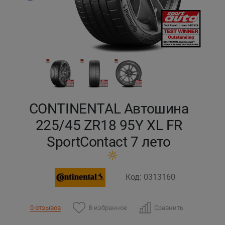
Кокшетау
Костанай
Кызылорда
Павлодар
CONTINENTAL Автошина
Петропавловск
225/45 ZR18 95Y XL FR
SportContact 7 лето
Семей
Талдыкорган
Код: 0313160
Тараз
В избранное
Сравнить
0 отзывов
Темиртау