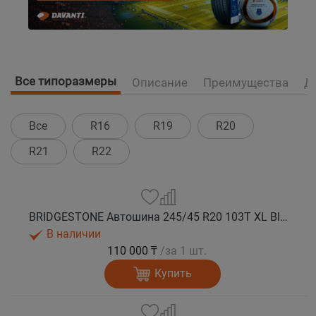
Все типоразмеры
Описание
Преимущества
Д
Все
R16
R19
R20
R21
R22
BRIDGESTONE Автошина 245/45 R20 103T XL Blizzak DM-V3 зима
В наличии
110 000 ₸
/за 1 шт.
Купить