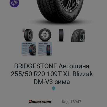
Кокшетау
Костанай
Кызылорда
Павлодар
Петропавловск
BRIDGESTONE Автошина
Семей
255/50 R20 109T XL Blizzak
DM-V3 зима
Талдыкорган
Тараз
Код: 18947
Темиртау