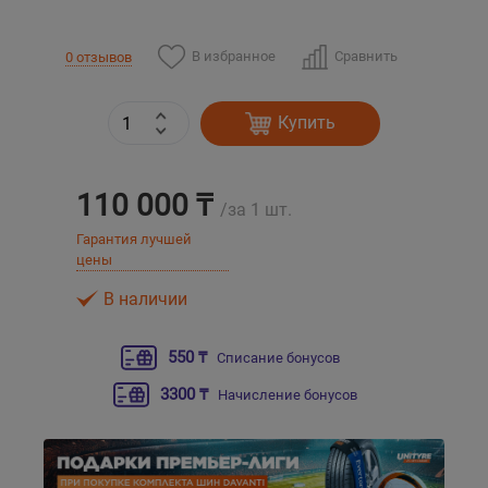
Уральск
В избранное
Сравнить
0 отзывов
Усть-Каменогорск
Купить
Шымкент
110 000 ₸
/за 1 шт.
Экибастуз
Гарантия лучшей
цены
Бишкек
В наличии
550 ₸
Списание бонусов
3300 ₸
Начисление бонусов