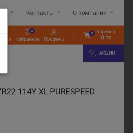
нах
Контакты
О компании
Корзина
0
0
0
0 тг
нение
Избранное
Профиль
АКЦИИ
ZR22 114Y XL PURESPEED