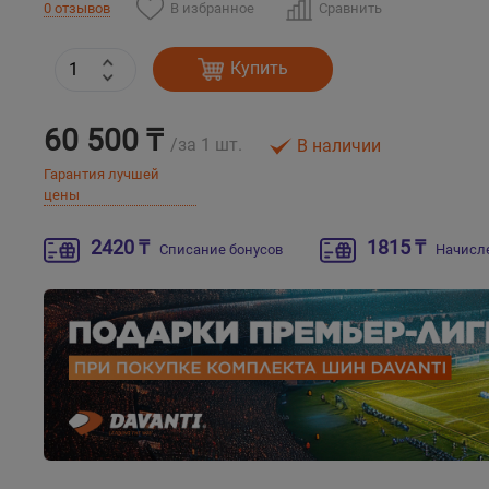
В избранное
Сравнить
0 отзывов
Купить
60 500 ₸
/за 1 шт.
В наличии
Гарантия лучшей
цены
2420 ₸
1815 ₸
Списание бонусов
Начисл