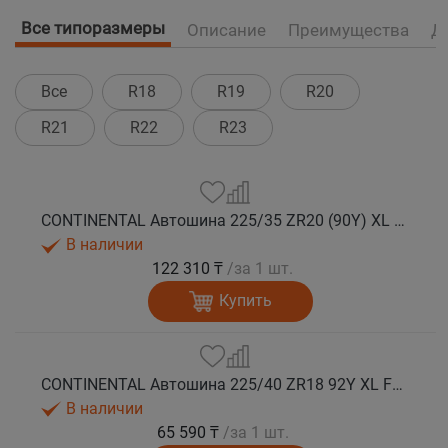
Все типоразмеры
Описание
Преимущества
Д
Все
R18
R19
R20
R21
R22
R23
CONTINENTAL Автошина 225/35 ZR20 (90Y) XL FR SportContact 7 лето
В наличии
122 310 ₸
/за 1 шт.
Купить
CONTINENTAL Автошина 225/40 ZR18 92Y XL FR SportContact 7 лето
В наличии
65 590 ₸
/за 1 шт.