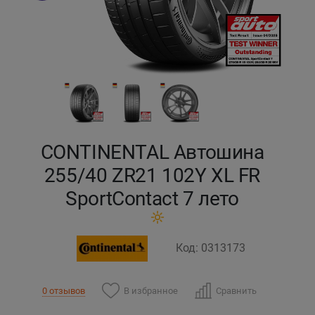
Кокшетау
Костанай
Кызылорда
Павлодар
CONTINENTAL Автошина
Петропавловск
255/40 ZR21 102Y XL FR
SportContact 7 лето
Семей
Талдыкорган
Код: 0313173
Тараз
В избранное
Сравнить
0 отзывов
Темиртау