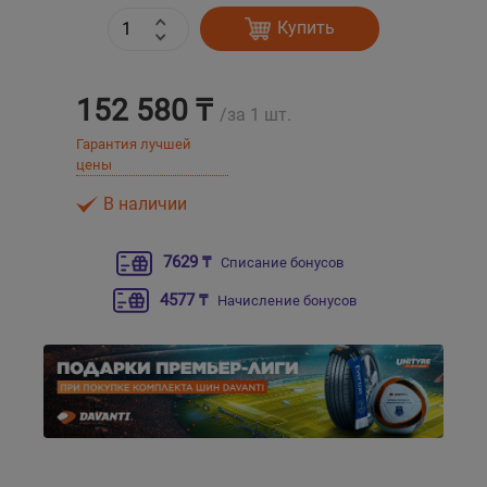
Купить
Уральск
152 580 ₸
Усть-Каменогорск
/за 1 шт.
Гарантия лучшей
Шымкент
цены
В наличии
Экибастуз
7629 ₸
Списание бонусов
Бишкек
4577 ₸
Начисление бонусов