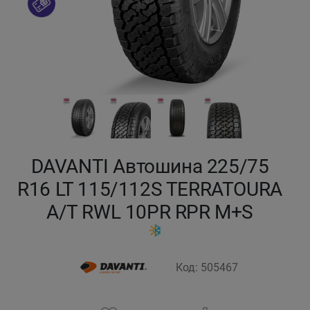
Кокшетау
Костанай
Кызылорда
Павлодар
DAVANTI Автошина 225/75
Петропавловск
R16 LT 115/112S TERRATOURA
Семей
A/T RWL 10PR RPR M+S
Талдыкорган
Код: 505467
Тараз
Темиртау