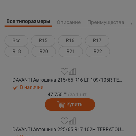
Все типоразмеры
Описание
Преимущества
Д
Все
R15
R16
R17
R18
R20
R21
R22
DAVANTI Автошина 215/65 R16 LT 109/105R TERRATOURA A/T RWL 10PR RPR M+S
В наличии
47 750 ₸
/за 1 шт.
Купить
DAVANTI Автошина 225/65 R17 102H TERRATOURA A/T RWL RPR M+S