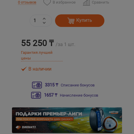
В избранное
Сравнить
0 отзывов
Уральск
Купить
Усть-Каменогорск
55 250 ₸
/за 1 шт.
Шымкент
Гарантия лучшей
цены
Экибастуз
В наличии
Бишкек
3315 ₸
Списание бонусов
1657 ₸
Начисление бонусов