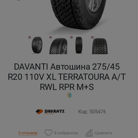
Кокшетау
Костанай
Кызылорда
Павлодар
DAVANTI Автошина 275/45
Петропавловск
R20 110V XL TERRATOURA A/T
RWL RPR M+S
Семей
Талдыкорган
Код: 505476
Тараз
В избранное
Сравнить
0 отзывов
Темиртау