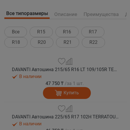
Все типоразмеры
Описание
Преимущества
Д
Все
R15
R16
R17
R18
R20
R21
R22
DAVANTI Автошина 215/65 R16 LT 109/105R TERRATOURA A/T RWL 10PR RPR M+S
В наличии
47 750 ₸
/за 1 шт.
Купить
DAVANTI Автошина 225/65 R17 102H TERRATOURA A/T RWL RPR M+S
В наличии