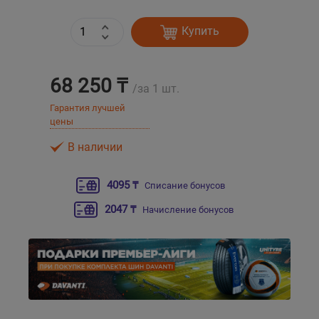
Купить
Уральск
Усть-Каменогорск
68 250 ₸
/за 1 шт.
Шымкент
Гарантия лучшей
цены
Экибастуз
В наличии
Бишкек
4095 ₸
Списание бонусов
2047 ₸
Начисление бонусов