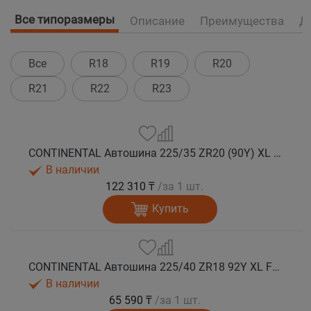
Все типоразмеры
Описание
Преимущества
Д
Все
R18
R19
R20
R21
R22
R23
CONTINENTAL Автошина 225/35 ZR20 (90Y) XL FR SportContact 7 лето
В наличии
122 310 ₸
/за 1 шт.
Купить
CONTINENTAL Автошина 225/40 ZR18 92Y XL FR SportContact 7 лето
В наличии
65 590 ₸
/за 1 шт.