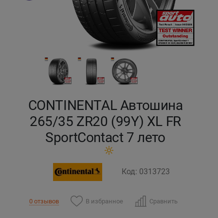
Кокшетау
Костанай
Кызылорда
Павлодар
CONTINENTAL Автошина
Петропавловск
265/35 ZR20 (99Y) XL FR
SportContact 7 лето
Семей
Талдыкорган
Код: 0313723
Тараз
В избранное
Сравнить
0 отзывов
Темиртау