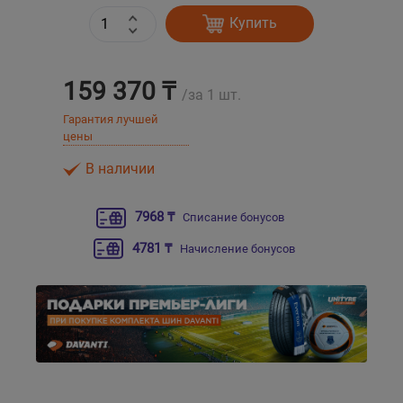
Купить
Уральск
159 370 ₸
Усть-Каменогорск
/за 1 шт.
Гарантия лучшей
Шымкент
цены
В наличии
Экибастуз
7968 ₸
Списание бонусов
Бишкек
4781 ₸
Начисление бонусов