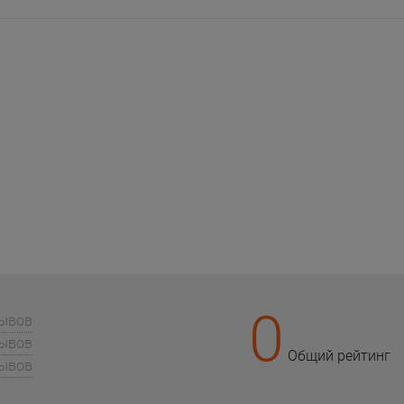
0
зывов
зывов
Общий рейтинг
зывов