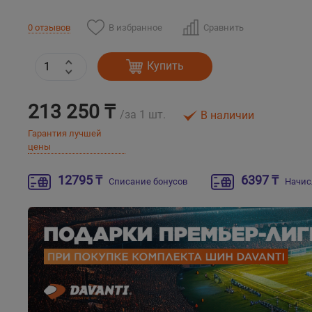
В избранное
Сравнить
0 отзывов
Купить
213 250 ₸
/за 1 шт.
В наличии
Гарантия лучшей
цены
12795 ₸
6397 ₸
Списание бонусов
Начис