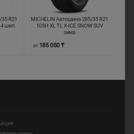
/35 R21
MICHELIN Автошина 285/35 R21
 4 шип.
105H XL TL X-ICE SNOW SUV
зима
185 050 ₸
от
Акции
Зимние шины