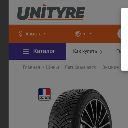
+
+
Алматы
ru
Каталог
Как купить
Гара
❯
Главная
Шины
Легковые авто
Зимние
X