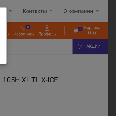
нах
Контакты
О компании
Корзина
0
0
0
0 тг
нение
Избранное
Профиль
АКЦИИ
105H XL TL X-ICE