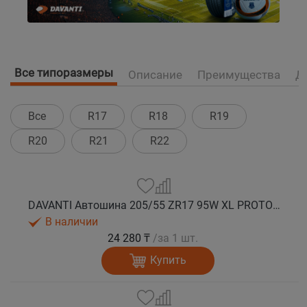
Все типоразмеры
Описание
Преимущества
Д
Все
R17
R18
R19
R20
R21
R22
DAVANTI Автошина 205/55 ZR17 95W XL PROTOURA SPORT RPR лето
В наличии
24 280 ₸
/за 1 шт.
Купить