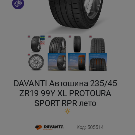
Кокшетау
Костанай
Кызылорда
Павлодар
Петропавловск
DAVANTI Автошина 235/45
Семей
ZR19 99Y XL PROTOURA
SPORT RPR лето
Талдыкорган
Тараз
Код: 505514
Темиртау