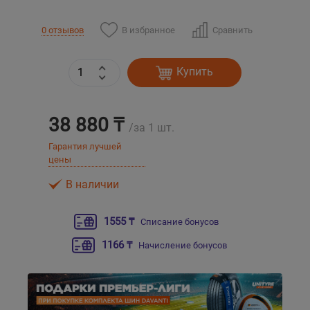
В избранное
Сравнить
0 отзывов
Уральск
Усть-Каменогорск
Купить
Шымкент
38 880 ₸
/за 1 шт.
Экибастуз
Гарантия лучшей
цены
Бишкек
В наличии
1555 ₸
Списание бонусов
1166 ₸
Начисление бонусов