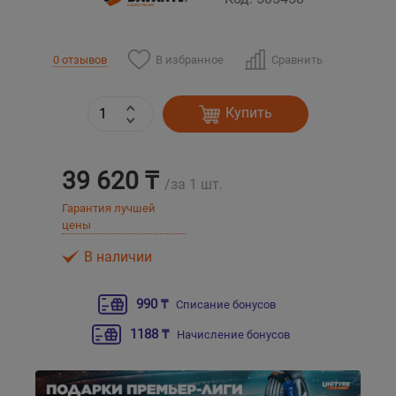
Уральск
В избранное
Сравнить
0 отзывов
Усть-Каменогорск
Купить
Шымкент
39 620 ₸
Экибастуз
/за 1 шт.
Гарантия лучшей
Бишкек
цены
В наличии
990 ₸
Списание бонусов
1188 ₸
Начисление бонусов