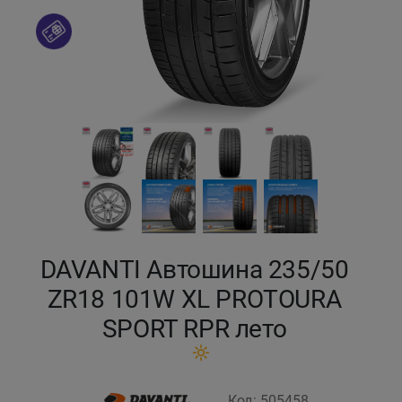
Кокшетау
Костанай
Кызылорда
Павлодар
Петропавловск
Семей
DAVANTI Автошина 235/50
ZR18 101W XL PROTOURA
Талдыкорган
SPORT RPR лето
Тараз
Темиртау
Код: 505458