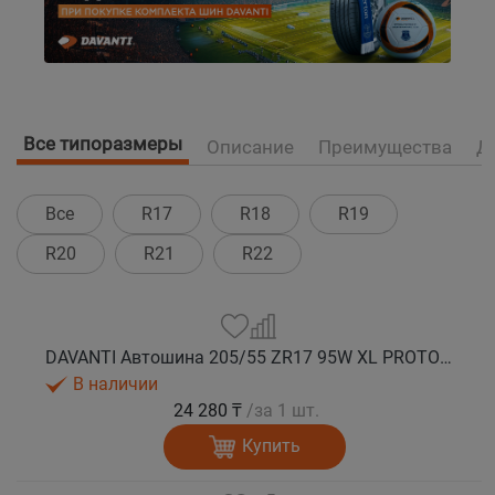
Все типоразмеры
Описание
Преимущества
Д
Все
R17
R18
R19
R20
R21
R22
DAVANTI Автошина 205/55 ZR17 95W XL PROTOURA SPORT RPR лето
В наличии
24 280 ₸
/за 1 шт.
Купить