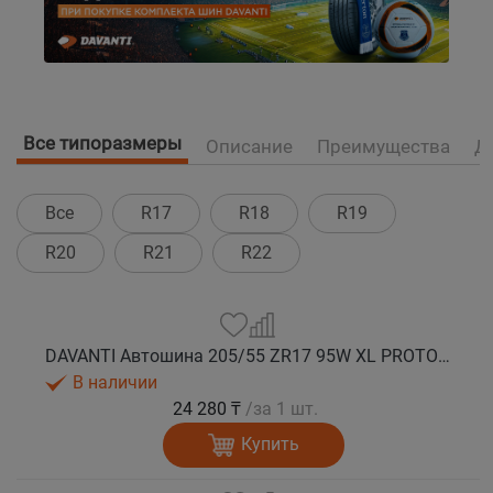
Все типоразмеры
Описание
Преимущества
Д
Все
R17
R18
R19
R20
R21
R22
DAVANTI Автошина 205/55 ZR17 95W XL PROTOURA SPORT RPR лето
В наличии
24 280 ₸
/за 1 шт.
Купить