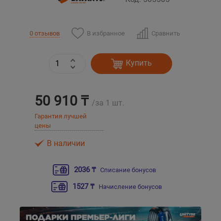
Уральск
В избранное
Сравнить
0 отзывов
Усть-Каменогорск
Купить
Шымкент
50 910 ₸
Экибастуз
/за 1 шт.
Гарантия лучшей
Бишкек
цены
В наличии
2036 ₸
Списание бонусов
1527 ₸
Начисление бонусов