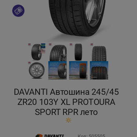
Кокшетау
Костанай
Кызылорда
Павлодар
Петропавловск
Семей
DAVANTI Автошина 245/45
ZR20 103Y XL PROTOURA
Талдыкорган
SPORT RPR лето
Тараз
Темиртау
Код: 505505