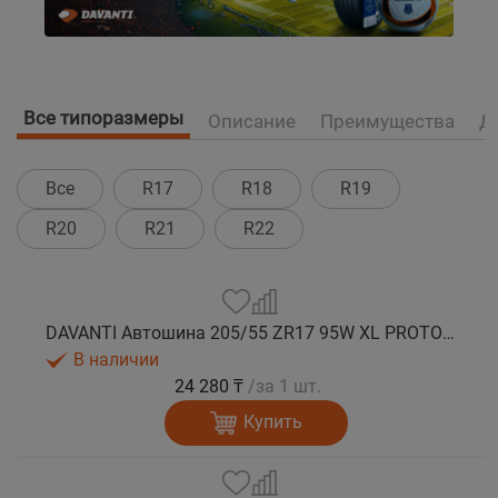
Все типоразмеры
Описание
Преимущества
Д
Все
R17
R18
R19
R20
R21
R22
DAVANTI Автошина 205/55 ZR17 95W XL PROTOURA SPORT RPR лето
В наличии
24 280 ₸
/за 1 шт.
Купить