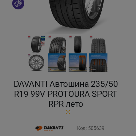
Кокшетау
Костанай
Кызылорда
Павлодар
Петропавловск
DAVANTI Автошина 235/50
Семей
R19 99V PROTOURA SPORT
RPR лето
Талдыкорган
Тараз
Код: 505639
Темиртау