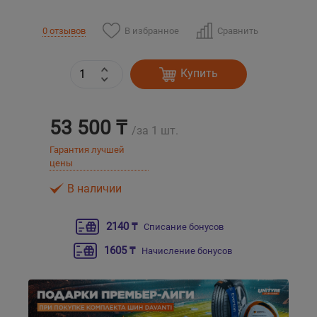
В избранное
Сравнить
0 отзывов
Уральск
Усть-Каменогорск
Купить
Шымкент
53 500 ₸
/за 1 шт.
Экибастуз
Гарантия лучшей
цены
Бишкек
В наличии
2140 ₸
Списание бонусов
1605 ₸
Начисление бонусов