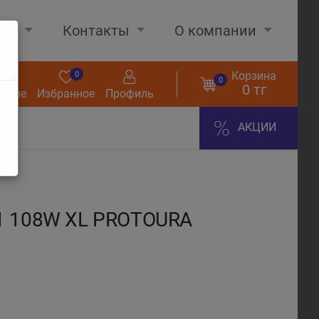
нах
Контакты
О компании
Корзина
0
0
0
0 тг
нение
Избранное
Профиль
АКЦИИ
1 108W XL PROTOURA