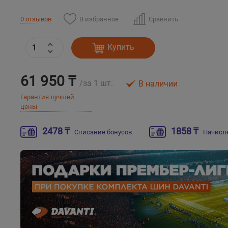
В избранное
Сравнить
0 отзывов
Купить
61 950 ₸
/за 1 шт.
В наличии
Гарантия лучшей
цены
2478 ₸
1858 ₸
Списание бонусов
Начисл