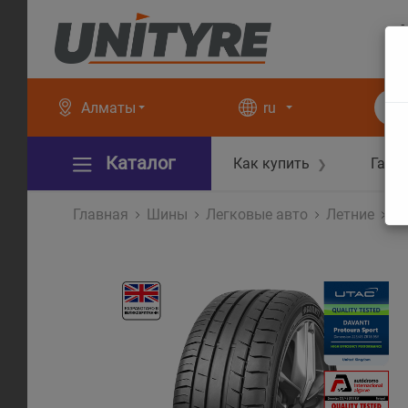
+
+
Алматы
ru
Каталог
Как купить
Гара
❯
Главная
Шины
Легковые авто
Летние
P