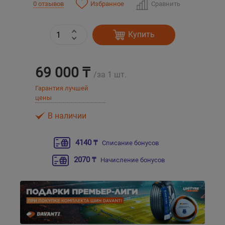
Избранное
Сравнить
0 отзывов
Уральск
Купить
Усть-Каменогорск
69 000 ₸
Шымкент
/за 1 шт.
Гарантия лучшей
цены
Экибастуз
В наличии
Бишкек
4140 ₸
Списание бонусов
2070 ₸
Начисление бонусов