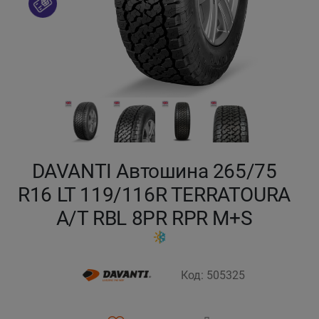
Кокшетау
Костанай
Кызылорда
Павлодар
DAVANTI Автошина 265/75
Петропавловск
R16 LT 119/116R TERRATOURA
Семей
A/T RBL 8PR RPR M+S
Талдыкорган
Код: 505325
Тараз
Темиртау