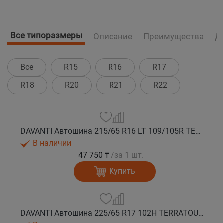
Все типоразмеры
Описание
Преимущества
Д
Все
R15
R16
R17
R18
R20
R21
R22
DAVANTI Автошина 215/65 R16 LT 109/105R TERRATOURA A/T RWL 10PR RPR M+S
В наличии
47 750 ₸
/за 1 шт.
Купить
DAVANTI Автошина 225/65 R17 102H TERRATOURA A/T RWL RPR M+S