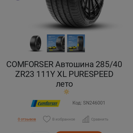
Кокшетау
Костанай
Кызылорда
Павлодар
COMFORSER Автошина 285/40
Петропавловск
ZR23 111Y XL PURESPEED
лето
Семей
Талдыкорган
Код: SN246001
Тараз
В избранное
Сравнить
0 отзывов
Темиртау