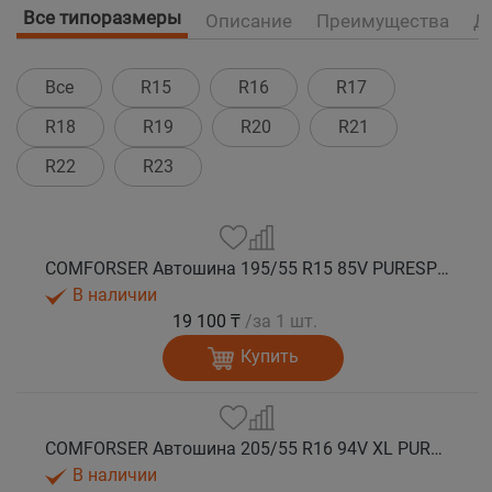
Все типоразмеры
Описание
Преимущества
Д
Все
R15
R16
R17
R18
R19
R20
R21
R22
R23
COMFORSER Автошина 195/55 R15 85V PURESPEED лето
В наличии
19 100 ₸
/за 1 шт.
Купить
COMFORSER Автошина 205/55 R16 94V XL PURESPEED лето
В наличии