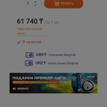
Купить
Уральск
61 740 ₸
/за 1 шт.
Усть-Каменогорск
Гарантия лучшей
цены
Шымкент
В наличии
Экибастуз
2469 ₸
Списание бонусов
Бишкек
1852 ₸
Начисление бонусов