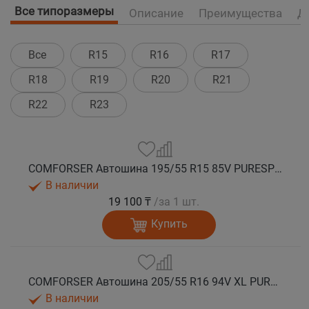
Все типоразмеры
Описание
Преимущества
Д
Все
R15
R16
R17
R18
R19
R20
R21
R22
R23
COMFORSER Автошина 195/55 R15 85V PURESPEED лето
В наличии
19 100 ₸
/за 1 шт.
Купить
COMFORSER Автошина 205/55 R16 94V XL PURESPEED лето
В наличии