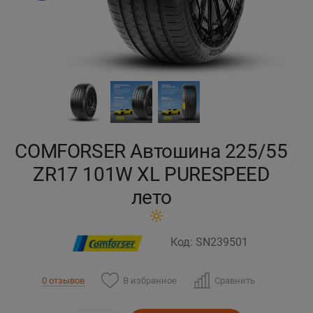
Кокшетау
Костанай
Кызылорда
Павлодар
COMFORSER Автошина 225/55
Петропавловск
ZR17 101W XL PURESPEED
лето
Семей
Талдыкорган
Код: SN239501
Тараз
В избранное
Сравнить
0 отзывов
Темиртау