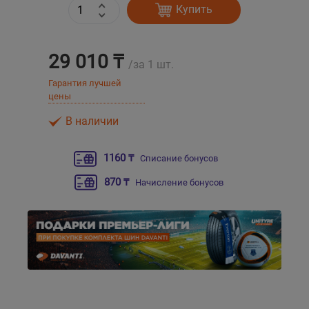
Купить
Уральск
29 010 ₸
/за 1 шт.
Усть-Каменогорск
Гарантия лучшей
цены
Шымкент
В наличии
Экибастуз
1160 ₸
Списание бонусов
Бишкек
870 ₸
Начисление бонусов