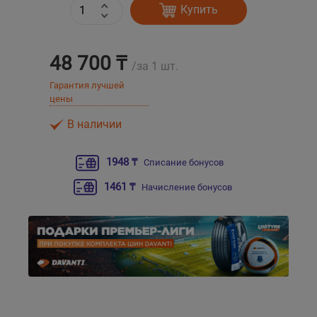
Купить
Уральск
48 700 ₸
/за 1 шт.
Усть-Каменогорск
Гарантия лучшей
цены
Шымкент
В наличии
Экибастуз
1948 ₸
Списание бонусов
Бишкек
1461 ₸
Начисление бонусов