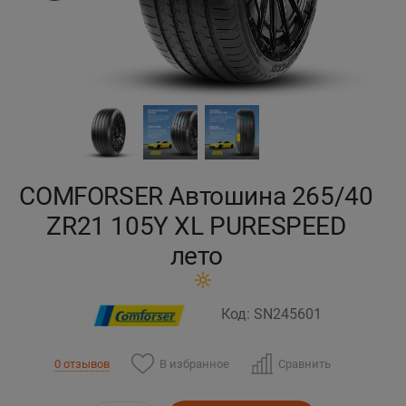
Кокшетау
Костанай
Кызылорда
Павлодар
COMFORSER Автошина 265/40
Петропавловск
ZR21 105Y XL PURESPEED
лето
Семей
Талдыкорган
Код: SN245601
Тараз
В избранное
Сравнить
0 отзывов
Темиртау