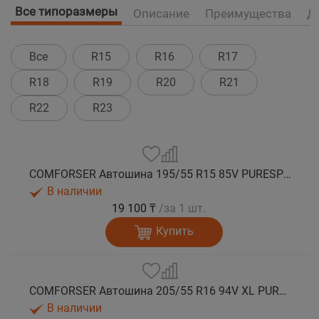
Все типоразмеры
Описание
Преимущества
Д
Все
R15
R16
R17
R18
R19
R20
R21
R22
R23
COMFORSER Автошина 195/55 R15 85V PURESPEED лето
В наличии
19 100 ₸
/за 1 шт.
Купить
COMFORSER Автошина 205/55 R16 94V XL PURESPEED лето
В наличии