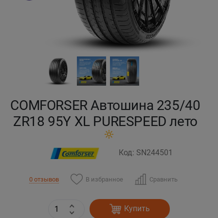
Кокшетау
Костанай
Кызылорда
Павлодар
COMFORSER Автошина 235/40
Петропавловск
ZR18 95Y XL PURESPEED лето
Семей
Код: SN244501
Талдыкорган
В избранное
Сравнить
0 отзывов
Тараз
Купить
Темиртау