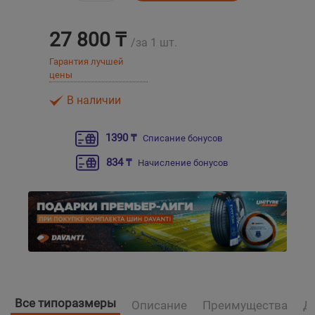
Уральск
27 800 ₸
/за 1 шт.
Гарантия лучшей
Усть-Каменогорск
цены
В наличии
Шымкент
1390 ₸
Списание бонусов
Экибастуз
834 ₸
Начисление бонусов
Бишкек
Все типоразмеры
Описание
Преимущества
Д