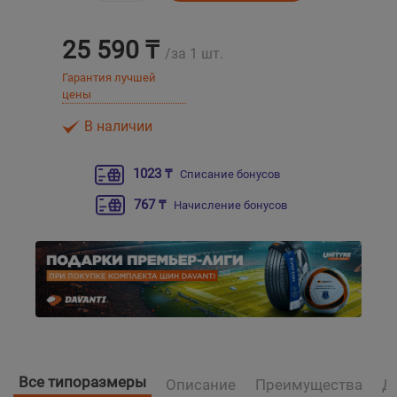
Уральск
25 590 ₸
/за 1 шт.
Гарантия лучшей
Усть-Каменогорск
цены
В наличии
Шымкент
1023 ₸
Списание бонусов
Экибастуз
767 ₸
Начисление бонусов
Бишкек
Все типоразмеры
Описание
Преимущества
Д