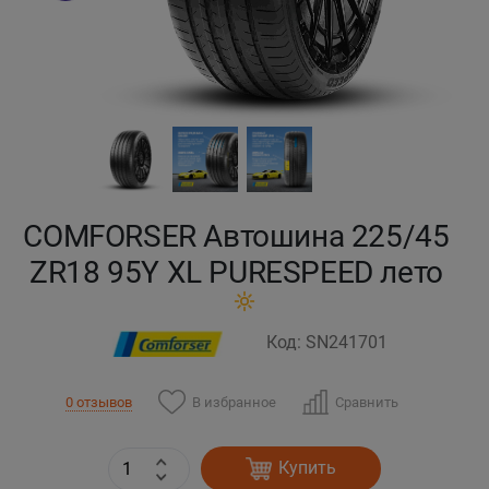
Кокшетау
Костанай
Кызылорда
Павлодар
COMFORSER Автошина 225/45
Петропавловск
ZR18 95Y XL PURESPEED лето
Семей
Код: SN241701
Талдыкорган
В избранное
Сравнить
0 отзывов
Тараз
Купить
Темиртау