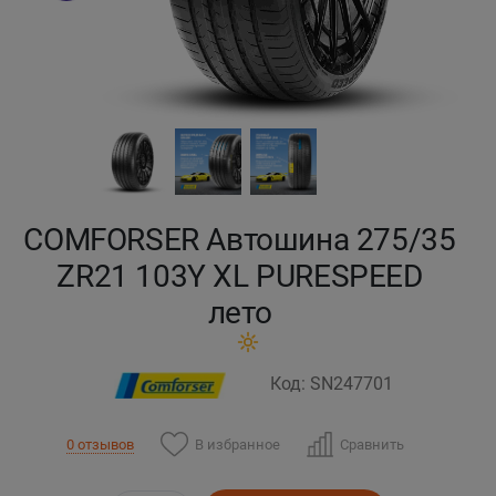
Кокшетау
Костанай
Кызылорда
Павлодар
COMFORSER Автошина 275/35
Петропавловск
ZR21 103Y XL PURESPEED
лето
Семей
Талдыкорган
Код: SN247701
Тараз
В избранное
Сравнить
0 отзывов
Темиртау