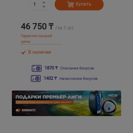
Купить
Уральск
46 750 ₸
/за 1 шт.
Усть-Каменогорск
Гарантия лучшей
цены
Шымкент
В наличии
Экибастуз
1870 ₸
Списание бонусов
Бишкек
1402 ₸
Начисление бонусов