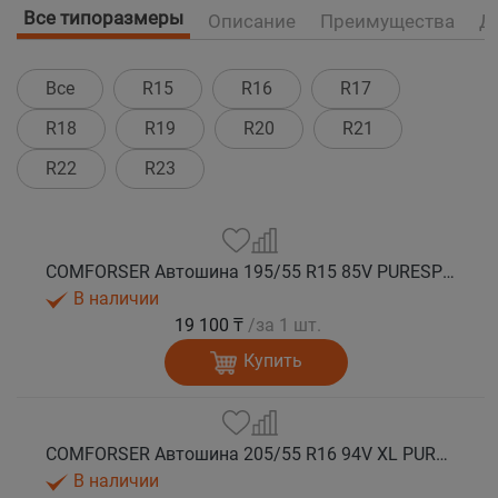
Все типоразмеры
Описание
Преимущества
Д
Все
R15
R16
R17
R18
R19
R20
R21
R22
R23
COMFORSER Автошина 195/55 R15 85V PURESPEED лето
В наличии
19 100 ₸
/за 1 шт.
Купить
COMFORSER Автошина 205/55 R16 94V XL PURESPEED лето
В наличии