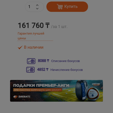
Купить
Уральск
161 760 ₸
Усть-Каменогорск
/за 1 шт.
Гарантия лучшей
Шымкент
цены
В наличии
Экибастуз
8088 ₸
Списание бонусов
Бишкек
4852 ₸
Начисление бонусов