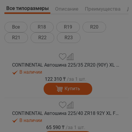
Все типоразмеры
Описание
Преимущества
Д
Все
R18
R19
R20
R21
R22
R23
CONTINENTAL Автошина 225/35 ZR20 (90Y) XL FR SportContact 7 лето
В наличии
122 310 ₸
/за 1 шт.
Купить
CONTINENTAL Автошина 225/40 ZR18 92Y XL FR SportContact 7 лето
В наличии
65 590 ₸
/за 1 шт.