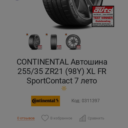
Кокшетау
Костанай
Кызылорда
Павлодар
CONTINENTAL Автошина
Петропавловск
255/35 ZR21 (98Y) XL FR
SportContact 7 лето
Семей
Талдыкорган
Код: 0311397
Тараз
В избранное
Сравнить
0 отзывов
Темиртау