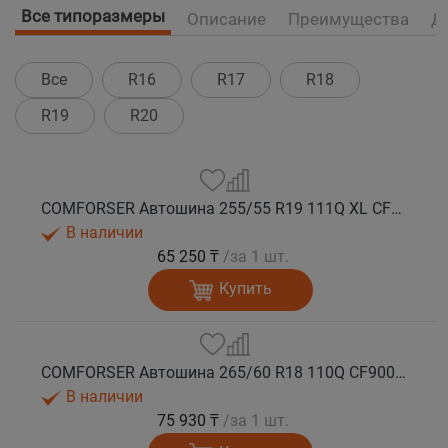
Все типоразмеры
Описание
Преимущества
Д
Все
R16
R17
R18
R19
R20
COMFORSER Автошина 255/55 R19 111Q XL CF9000 R/T RWL лето
В наличии
65 250 ₸
/за 1 шт.
Купить
COMFORSER Автошина 265/60 R18 110Q CF9000 R/T RWL лето
В наличии
75 930 ₸
/за 1 шт.