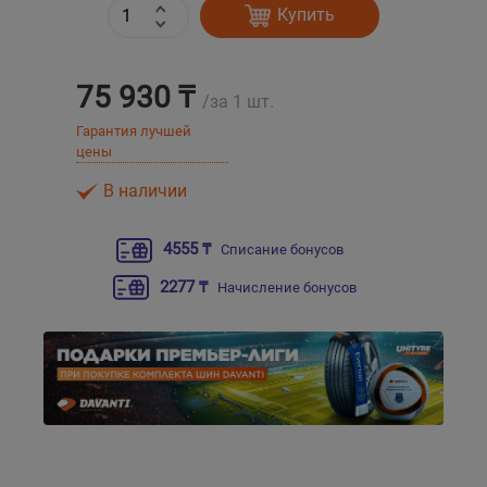
Купить
Уральск
75 930 ₸
/за 1 шт.
Усть-Каменогорск
Гарантия лучшей
цены
Шымкент
В наличии
Экибастуз
4555 ₸
Списание бонусов
Бишкек
2277 ₸
Начисление бонусов