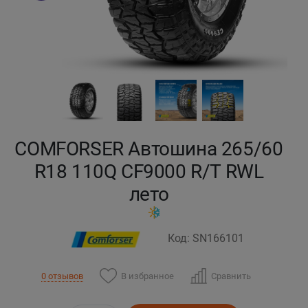
Кокшетау
Костанай
Кызылорда
Павлодар
COMFORSER Автошина 265/60
Петропавловск
R18 110Q CF9000 R/T RWL
лето
Семей
Талдыкорган
Код: SN166101
Тараз
В избранное
Сравнить
0 отзывов
Темиртау