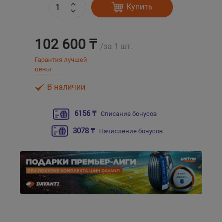
Купить
Уральск
102 600 ₸
/за 1 шт.
Усть-Каменогорск
Гарантия лучшей
цены
Шымкент
В наличии
Экибастуз
6156 ₸
Списание бонусов
Бишкек
3078 ₸
Начисление бонусов