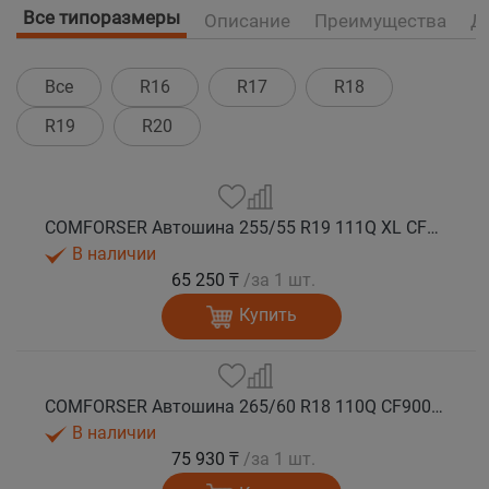
Все типоразмеры
Описание
Преимущества
Д
Все
R16
R17
R18
R19
R20
COMFORSER Автошина 255/55 R19 111Q XL CF9000 R/T RWL лето
В наличии
65 250 ₸
/за 1 шт.
Купить
COMFORSER Автошина 265/60 R18 110Q CF9000 R/T RWL лето
В наличии
75 930 ₸
/за 1 шт.