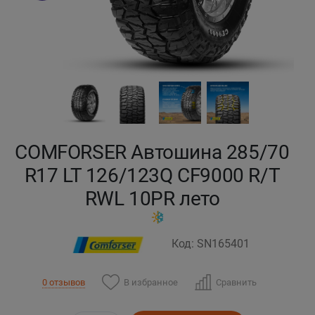
Кокшетау
Костанай
Кызылорда
Павлодар
COMFORSER Автошина 285/70
Петропавловск
R17 LT 126/123Q CF9000 R/T
RWL 10PR лето
Семей
Талдыкорган
Код: SN165401
Тараз
В избранное
Сравнить
0 отзывов
Темиртау