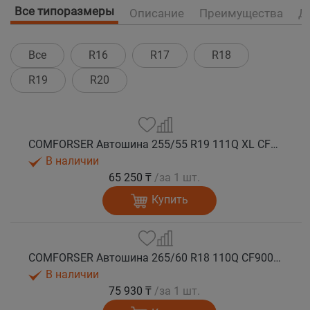
Все типоразмеры
Описание
Преимущества
Д
Все
R16
R17
R18
R19
R20
COMFORSER Автошина 255/55 R19 111Q XL CF9000 R/T RWL лето
В наличии
65 250 ₸
/за 1 шт.
Купить
COMFORSER Автошина 265/60 R18 110Q CF9000 R/T RWL лето
В наличии
75 930 ₸
/за 1 шт.