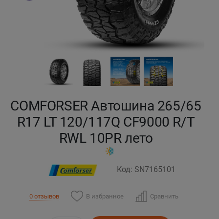
Кокшетау
Костанай
Кызылорда
Павлодар
COMFORSER Автошина 265/65
Петропавловск
R17 LT 120/117Q CF9000 R/T
RWL 10PR лето
Семей
Талдыкорган
Код: SN7165101
Тараз
В избранное
Сравнить
0 отзывов
Темиртау