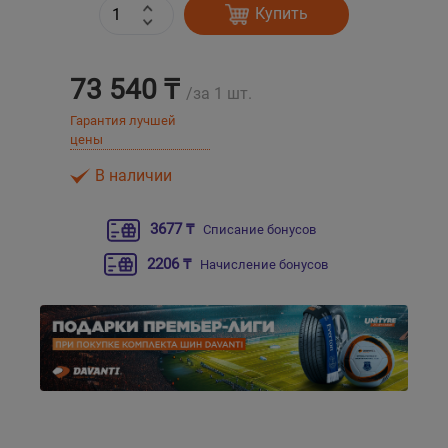
Купить
Уральск
73 540 ₸
/за 1 шт.
Усть-Каменогорск
Гарантия лучшей
цены
Шымкент
В наличии
Экибастуз
3677 ₸
Списание бонусов
Бишкек
2206 ₸
Начисление бонусов