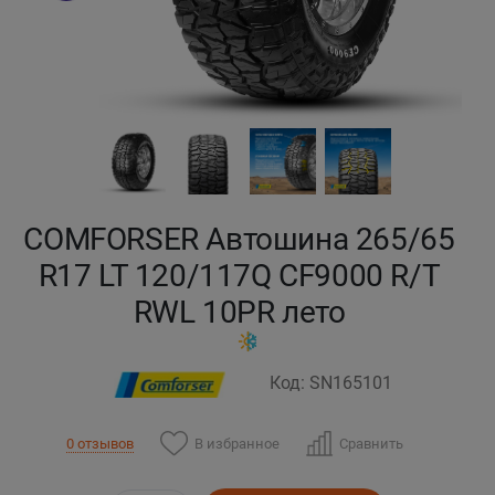
Кокшетау
Костанай
Кызылорда
Павлодар
COMFORSER Автошина 265/65
Петропавловск
R17 LT 120/117Q CF9000 R/T
RWL 10PR лето
Семей
Талдыкорган
Код: SN165101
Тараз
В избранное
Сравнить
0 отзывов
Темиртау