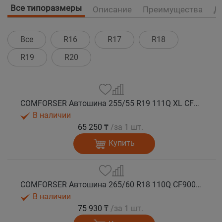
Все типоразмеры
Описание
Преимущества
Д
Все
R16
R17
R18
R19
R20
COMFORSER Автошина 255/55 R19 111Q XL CF9000 R/T RWL лето
В наличии
65 250 ₸
/за 1 шт.
Купить
COMFORSER Автошина 265/60 R18 110Q CF9000 R/T RWL лето
В наличии
75 930 ₸
/за 1 шт.