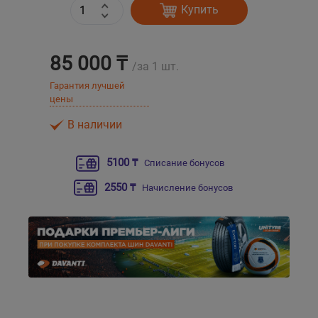
Купить
Уральск
85 000 ₸
/за 1 шт.
Усть-Каменогорск
Гарантия лучшей
цены
Шымкент
В наличии
Экибастуз
5100 ₸
Списание бонусов
Бишкек
2550 ₸
Начисление бонусов