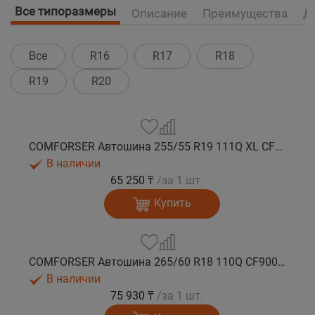
Все типоразмеры
Описание
Преимущества
Д
Все
R16
R17
R18
R19
R20
COMFORSER Автошина 255/55 R19 111Q XL CF9000 R/T RWL лето
В наличии
65 250 ₸
/за 1 шт.
Купить
COMFORSER Автошина 265/60 R18 110Q CF9000 R/T RWL лето
В наличии
75 930 ₸
/за 1 шт.