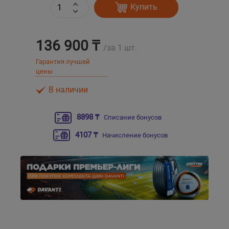
Купить
Уральск
136 900 ₸
/за 1 шт.
Усть-Каменогорск
Гарантия лучшей
цены
Шымкент
В наличии
Экибастуз
8898 ₸
Списание бонусов
Бишкек
4107 ₸
Начисление бонусов