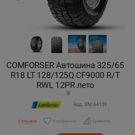
Кокшетау
Костанай
Кызылорда
Павлодар
COMFORSER Автошина 325/65
Петропавловск
R18 LT 128/125Q CF9000 R/T
RWL 12PR лето
Семей
Талдыкорган
Код: SN164101
Тараз
В избранное
Сравнить
0 отзывов
Темиртау