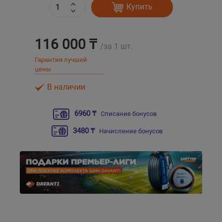
Купить
Уральск
116 000 ₸
/за 1 шт.
Усть-Каменогорск
Гарантия лучшей
цены
Шымкент
В наличии
Экибастуз
6960 ₸
Списание бонусов
Бишкек
3480 ₸
Начисление бонусов