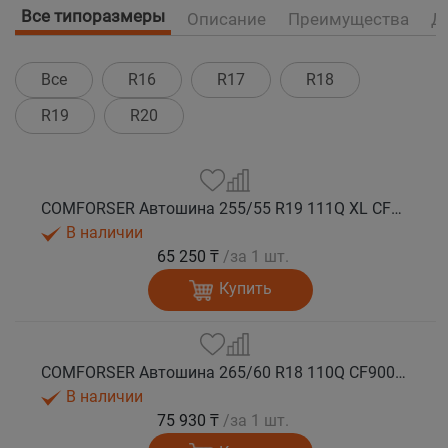
Все типоразмеры
Описание
Преимущества
Д
Все
R16
R17
R18
R19
R20
COMFORSER Автошина 255/55 R19 111Q XL CF9000 R/T RWL лето
В наличии
65 250 ₸
/за 1 шт.
Купить
COMFORSER Автошина 265/60 R18 110Q CF9000 R/T RWL лето
В наличии
75 930 ₸
/за 1 шт.