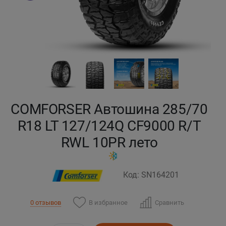
Кокшетау
Костанай
Кызылорда
Павлодар
COMFORSER Автошина 285/70
Петропавловск
R18 LT 127/124Q CF9000 R/T
RWL 10PR лето
Семей
Талдыкорган
Код: SN164201
Тараз
В избранное
Сравнить
0 отзывов
Темиртау