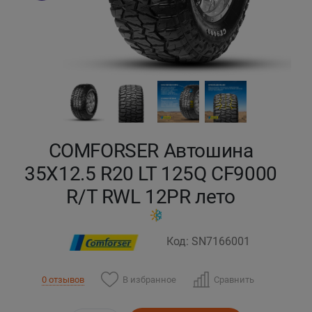
Кокшетау
Костанай
Кызылорда
Павлодар
COMFORSER Автошина
Петропавловск
35X12.5 R20 LT 125Q CF9000
R/T RWL 12PR лето
Семей
Талдыкорган
Код: SN7166001
Тараз
В избранное
Сравнить
0 отзывов
Темиртау