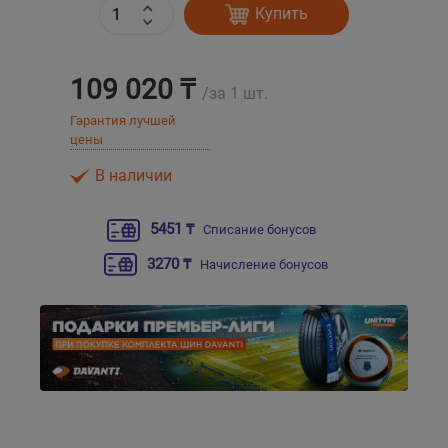
Купить
Уральск
109 020 ₸
/за 1 шт.
Усть-Каменогорск
Гарантия лучшей
цены
Шымкент
В наличии
Экибастуз
5451 ₸
Списание бонусов
Бишкек
3270 ₸
Начисление бонусов