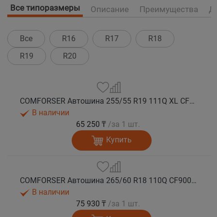
Все типоразмеры
Описание
Преимущества
Д
Все
R16
R17
R18
R19
R20
COMFORSER Автошина 255/55 R19 111Q XL CF9000 R/T RWL лето
В наличии
65 250 ₸
/за 1 шт.
Купить
COMFORSER Автошина 265/60 R18 110Q CF9000 R/T RWL лето
В наличии
75 930 ₸
/за 1 шт.