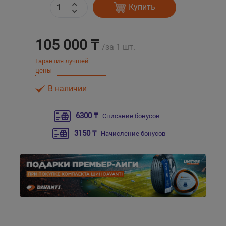
Купить
Уральск
105 000 ₸
/за 1 шт.
Усть-Каменогорск
Гарантия лучшей
цены
Шымкент
В наличии
Экибастуз
6300 ₸
Списание бонусов
Бишкек
3150 ₸
Начисление бонусов