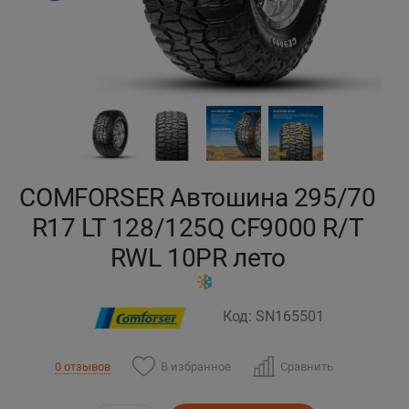
Кокшетау
Костанай
Кызылорда
Павлодар
COMFORSER Автошина 295/70
Петропавловск
R17 LT 128/125Q CF9000 R/T
RWL 10PR лето
Семей
Талдыкорган
Код: SN165501
Тараз
В избранное
Сравнить
0 отзывов
Темиртау