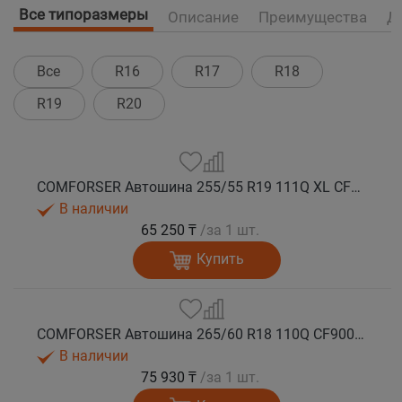
Все типоразмеры
Описание
Преимущества
Д
Все
R16
R17
R18
R19
R20
COMFORSER Автошина 255/55 R19 111Q XL CF9000 R/T RWL лето
В наличии
65 250 ₸
/за 1 шт.
Купить
COMFORSER Автошина 265/60 R18 110Q CF9000 R/T RWL лето
В наличии
75 930 ₸
/за 1 шт.