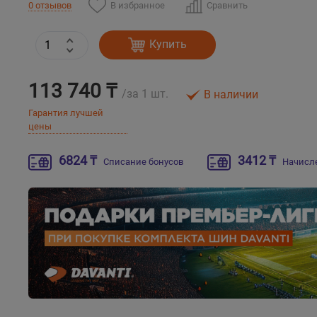
В избранное
Сравнить
0 отзывов
Купить
113 740 ₸
/за 1 шт.
В наличии
Гарантия лучшей
цены
6824 ₸
3412 ₸
Списание бонусов
Начисл