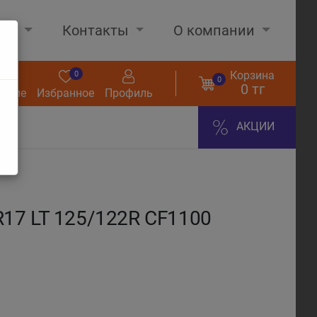
нах
Контакты
О компании
Корзина
0
0
0
0 тг
нение
Избранное
Профиль
АКЦИИ
17 LT 125/122R CF1100