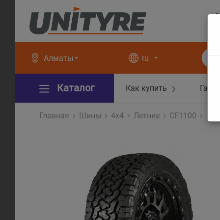
+
+
Алматы
ru
Каталог
Как купить
Гара
❯
Главная
Шины
4x4
Летние
CF1100
305