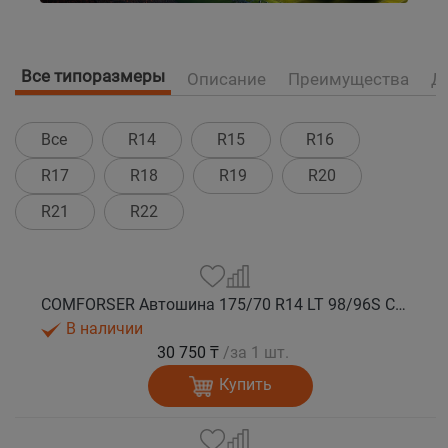
Все типоразмеры
Описание
Преимущества
Д
Все
R14
R15
R16
R17
R18
R19
R20
R21
R22
COMFORSER Автошина 175/70 R14 LT 98/96S CF1100 10PR RWL лето
В наличии
30 750 ₸
/за 1 шт.
Купить