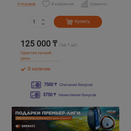
В избранное
Сравнить
0 отзывов
Уральск
Купить
Усть-Каменогорск
125 000 ₸
Шымкент
/за 1 шт.
Гарантия лучшей
Экибастуз
цены
В наличии
Бишкек
7500 ₸
Списание бонусов
3750 ₸
Начисление бонусов