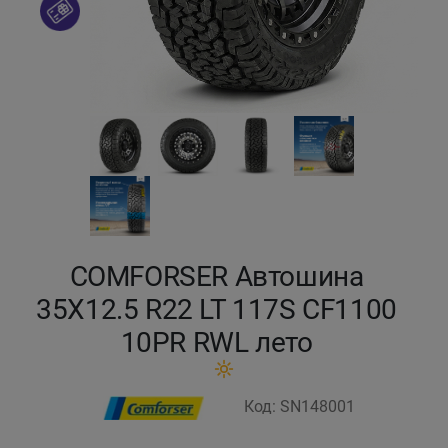
Кокшетау
Костанай
Кызылорда
Павлодар
Петропавловск
COMFORSER Автошина
Семей
35X12.5 R22 LT 117S CF1100
10PR RWL лето
Талдыкорган
Тараз
Код: SN148001
Темиртау