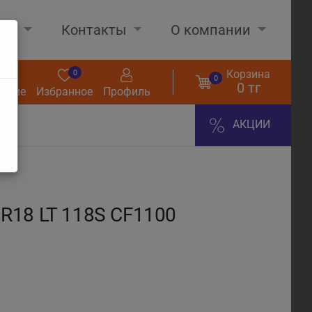
нах
Контакты
О компании
Корзина
0
0
0
0 тг
нение
Избранное
Профиль
АКЦИИ
R18 LT 118S CF1100