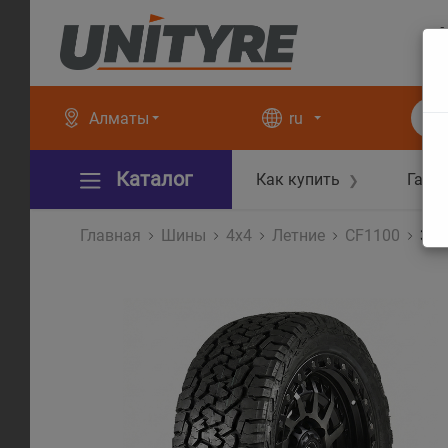
+
+
Алматы
ru
Каталог
Как купить
Гара
❯
Главная
Шины
4x4
Летние
CF1100
33X