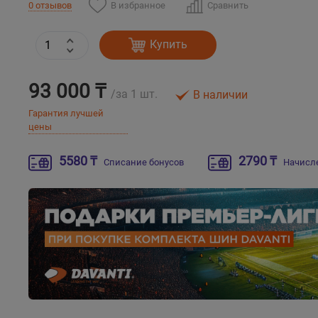
В избранное
Сравнить
0 отзывов
Купить
93 000 ₸
/за 1 шт.
В наличии
Гарантия лучшей
цены
5580 ₸
2790 ₸
Списание бонусов
Начисл