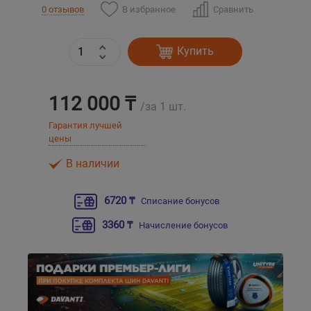
В избранное
Сравнить
0 отзывов
Уральск
Купить
Усть-Каменогорск
112 000 ₸
Шымкент
/за 1 шт.
Гарантия лучшей
Экибастуз
цены
В наличии
Бишкек
6720 ₸
Списание бонусов
3360 ₸
Начисление бонусов