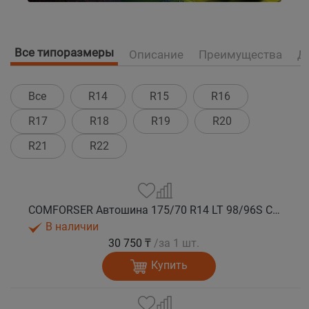
Все типоразмеры
Описание
Преимущества
Д
Все
R14
R15
R16
R17
R18
R19
R20
R21
R22
COMFORSER Автошина 175/70 R14 LT 98/96S CF1100 10PR RWL лето
В наличии
30 750 ₸
/за 1 шт.
Купить