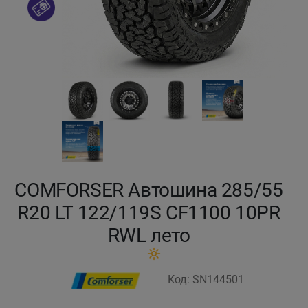
Кокшетау
Костанай
Кызылорда
Павлодар
Петропавловск
COMFORSER Автошина 285/55
Семей
R20 LT 122/119S CF1100 10PR
RWL лето
Талдыкорган
Тараз
Код: SN144501
Темиртау