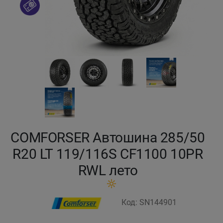
Кокшетау
Костанай
Кызылорда
Павлодар
Петропавловск
COMFORSER Автошина 285/50
Семей
R20 LT 119/116S CF1100 10PR
RWL лето
Талдыкорган
Тараз
Код: SN144901
Темиртау