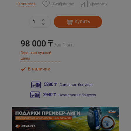
В избранное
Сравнить
0 отзывов
Уральск
Купить
Усть-Каменогорск
98 000 ₸
Шымкент
/за 1 шт.
Гарантия лучшей
Экибастуз
цены
В наличии
Бишкек
5880 ₸
Списание бонусов
2940 ₸
Начисление бонусов