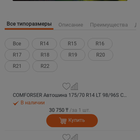
Все типоразмеры
Описание
Преимущества
Д
Все
R14
R15
R16
R17
R18
R19
R20
R21
R22
COMFORSER Автошина 175/70 R14 LT 98/96S CF1100 10PR RWL лето
В наличии
30 750 ₸
/за 1 шт.
Купить