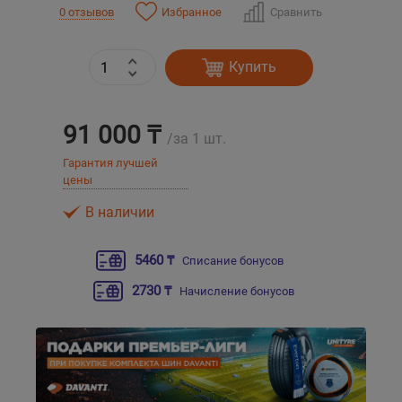
Избранное
Сравнить
0 отзывов
Уральск
Купить
Усть-Каменогорск
91 000 ₸
Шымкент
/за 1 шт.
Гарантия лучшей
Экибастуз
цены
В наличии
Бишкек
5460 ₸
Списание бонусов
2730 ₸
Начисление бонусов