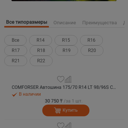
Все типоразмеры
Описание
Преимущества
Д
Все
R14
R15
R16
R17
R18
R19
R20
R21
R22
COMFORSER Автошина 175/70 R14 LT 98/96S CF1100 10PR RWL лето
В наличии
30 750 ₸
/за 1 шт.
Купить