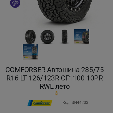
Кокшетау
Костанай
Кызылорда
Павлодар
Петропавловск
COMFORSER Автошина 285/75
Семей
R16 LT 126/123R CF1100 10PR
RWL лето
Талдыкорган
Тараз
Код: SN44203
Темиртау