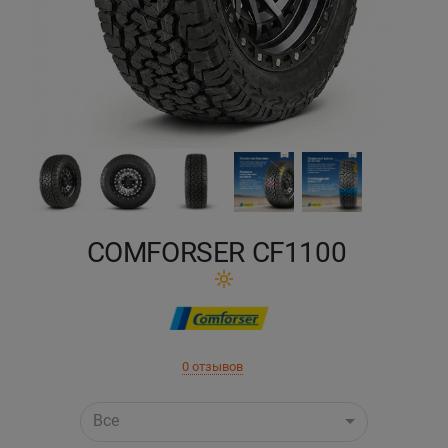
Кокшетау
Костанай
Кызылорда
Павлодар
Петропавловск
COMFORSER CF1100
Семей
Талдыкорган
0 отзывов
Тараз
Все
Темиртау