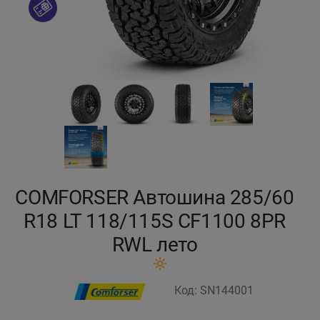
Кокшетау
Костанай
Кызылорда
Павлодар
Петропавловск
COMFORSER Автошина 285/60
Семей
R18 LT 118/115S CF1100 8PR
RWL лето
Талдыкорган
Тараз
Код: SN144001
Темиртау