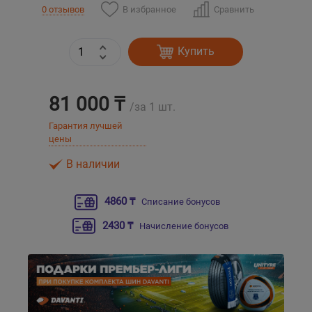
В избранное
Сравнить
0 отзывов
Уральск
Купить
Усть-Каменогорск
81 000 ₸
Шымкент
/за 1 шт.
Гарантия лучшей
Экибастуз
цены
В наличии
Бишкек
4860 ₸
Списание бонусов
2430 ₸
Начисление бонусов