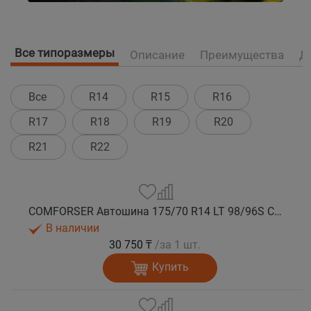
Все типоразмеры
Описание
Преимущества
Д
Все
R14
R15
R16
R17
R18
R19
R20
R21
R22
COMFORSER Автошина 175/70 R14 LT 98/96S CF1100 10PR RWL лето
В наличии
30 750 ₸
/за 1 шт.
Купить