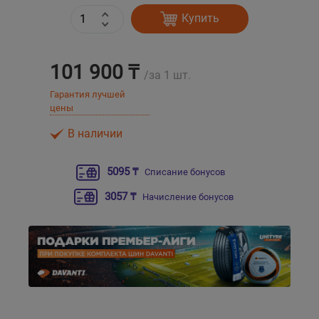
Купить
Уральск
101 900 ₸
Усть-Каменогорск
/за 1 шт.
Гарантия лучшей
Шымкент
цены
В наличии
Экибастуз
5095 ₸
Списание бонусов
Бишкек
3057 ₸
Начисление бонусов