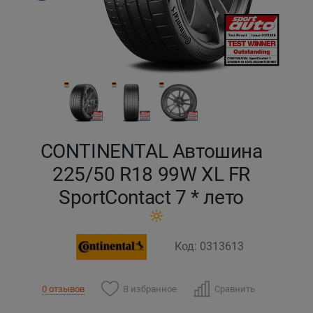
Кокшетау
Костанай
Кызылорда
Павлодар
CONTINENTAL Автошина
Петропавловск
225/50 R18 99W XL FR
SportContact 7 * лето
Семей
Талдыкорган
Код: 0313613
Тараз
В избранное
Сравнить
0 отзывов
Темиртау