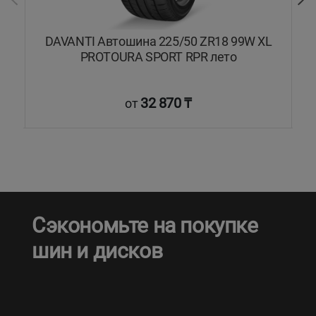
L
DAVANTI Автошина 225/50 ZR18 99W XL
C
о
PROTOURA SPORT RPR лето
32 870 ₸
от
Сэкономьте на покупке
шин и дисков