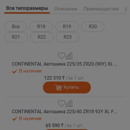
Все типоразмеры
Описание
Преимущества
Д
Все
R18
R19
R20
R21
R22
R23
CONTINENTAL Автошина 225/35 ZR20 (90Y) XL FR SportContact 7 лето
В наличии
122 310 ₸
/за 1 шт.
Купить
CONTINENTAL Автошина 225/40 ZR18 92Y XL FR SportContact 7 лето
В наличии
65 590 ₸
/за 1 шт.