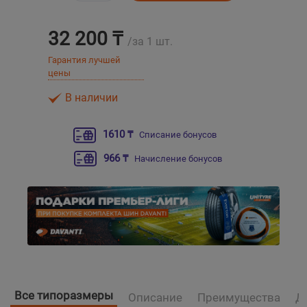
Уральск
32 200 ₸
/за 1 шт.
Гарантия лучшей
Усть-Каменогорск
цены
В наличии
Шымкент
1610 ₸
Списание бонусов
Экибастуз
966 ₸
Начисление бонусов
Бишкек
Все типоразмеры
Описание
Преимущества
Д