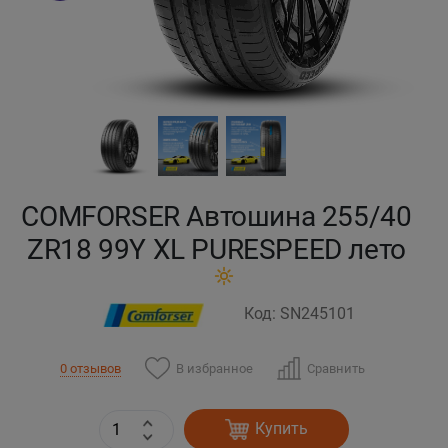
Кокшетау
Костанай
Кызылорда
Павлодар
COMFORSER Автошина 255/40
Петропавловск
ZR18 99Y XL PURESPEED лето
Семей
Код: SN245101
Талдыкорган
В избранное
Сравнить
0 отзывов
Тараз
Купить
Темиртау