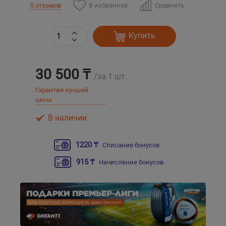
В избранное
Сравнить
0 отзывов
Уральск
Купить
Усть-Каменогорск
30 500 ₸
Шымкент
/за 1 шт.
Гарантия лучшей
цены
Экибастуз
В наличии
Бишкек
1220 ₸
Списание бонусов
915 ₸
Начисление бонусов