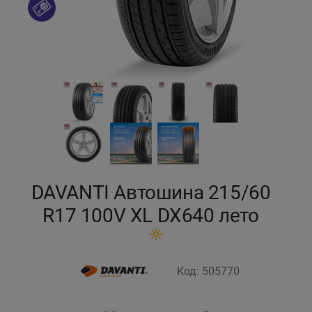
Кокшетау
Костанай
Кызылорда
Павлодар
Петропавловск
DAVANTI Автошина 215/60
Семей
R17 100V XL DX640 лето
Талдыкорган
Код: 505770
Тараз
Темиртау