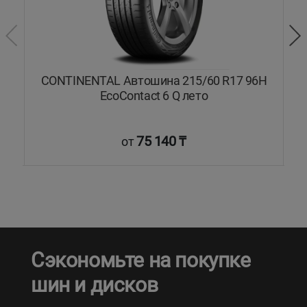
L
CONTINENTAL Автошина 215/60 R17 96H
C
EcoContact 6 Q лето
75 140 ₸
от
Сэкономьте на покупке
шин и дисков