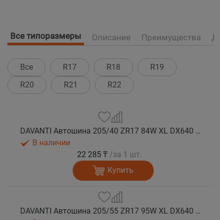
Все типоразмеры
Описание
Преимущества
Д
Все
R17
R18
R19
R20
R21
R22
DAVANTI Автошина 205/40 ZR17 84W XL DX640 RPR лето
В наличии
22 285 ₸
/за 1 шт.
Купить
DAVANTI Автошина 205/55 ZR17 95W XL DX640 RPR лето (Таиланд)