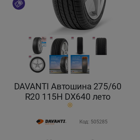
Кокшетау
Костанай
Кызылорда
Павлодар
Петропавловск
DAVANTI Автошина 275/60
Семей
R20 115H DX640 лето
Талдыкорган
Код: 505285
Тараз
Темиртау