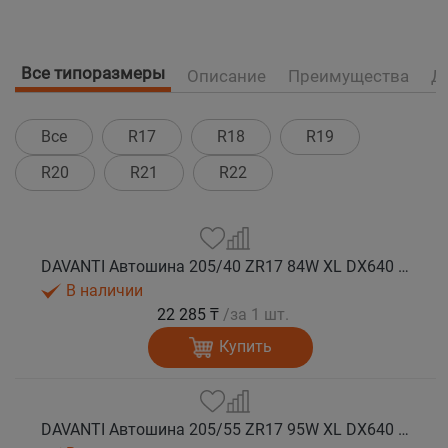
Все типоразмеры
Описание
Преимущества
Д
Все
R17
R18
R19
R20
R21
R22
DAVANTI Автошина 205/40 ZR17 84W XL DX640 RPR лето
В наличии
22 285 ₸
/за 1 шт.
Купить
DAVANTI Автошина 205/55 ZR17 95W XL DX640 RPR лето (Таиланд)