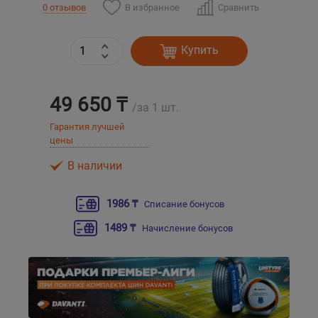
В избранное
Сравнить
0 отзывов
Уральск
Купить
Усть-Каменогорск
49 650 ₸
Шымкент
/за 1 шт.
Гарантия лучшей
цены
Экибастуз
В наличии
Бишкек
1986 ₸
Списание бонусов
1489 ₸
Начисление бонусов