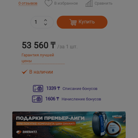
В избранное
Сравнить
0 отзывов
Уральск
Купить
Усть-Каменогорск
53 560 ₸
Шымкент
/за 1 шт.
Гарантия лучшей
цены
Экибастуз
В наличии
Бишкек
1339 ₸
Списание бонусов
1606 ₸
Начисление бонусов