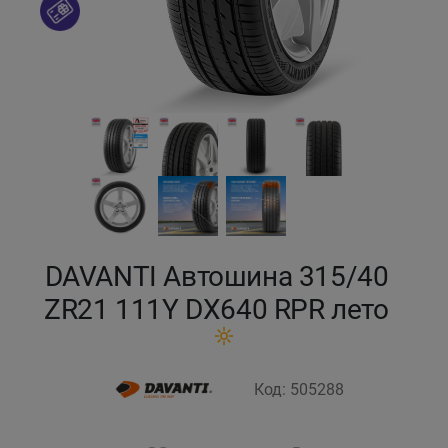
Кокшетау
Костанай
Кызылорда
Павлодар
Петропавловск
DAVANTI Автошина 315/40
Семей
ZR21 111Y DX640 RPR лето
Талдыкорган
Код: 505288
Тараз
Темиртау