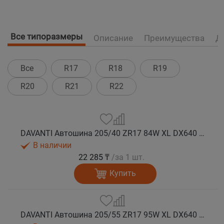
Все типоразмеры
Описание
Преимущества
Д
Все
R17
R18
R19
R20
R21
R22
DAVANTI Автошина 205/40 ZR17 84W XL DX640 RPR лето
В наличии
22 285 ₸
/за 1 шт.
Купить
DAVANTI Автошина 205/55 ZR17 95W XL DX640 RPR лето (Таиланд)