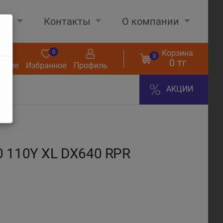
нах
Контакты
О компании
Корзина
0
0
0
0 тг
нение
Избранное
Профиль
АКЦИИ
 110Y XL DX640 RPR