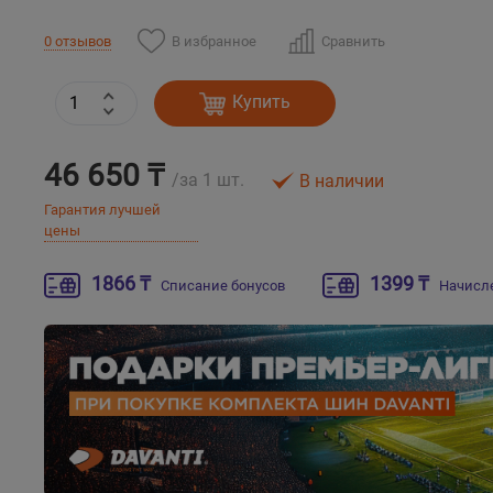
В избранное
Сравнить
0 отзывов
Купить
46 650 ₸
/за 1 шт.
В наличии
Гарантия лучшей
цены
1866 ₸
1399 ₸
Списание бонусов
Начисл