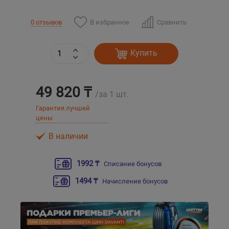
В избранное
Сравнить
0 отзывов
Уральск
Усть-Каменогорск
Купить
Шымкент
49 820 ₸
/за 1 шт.
Экибастуз
Гарантия лучшей
цены
Бишкек
В наличии
1992 ₸
Списание бонусов
1494 ₸
Начисление бонусов