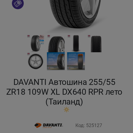
Кокшетау
Костанай
Кызылорда
Павлодар
Петропавловск
DAVANTI Автошина 255/55
Семей
ZR18 109W XL DX640 RPR лето
(Таиланд)
Талдыкорган
Тараз
Код: 525127
Темиртау