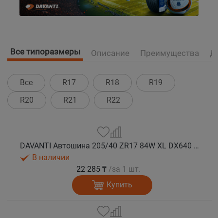
Все типоразмеры
Описание
Преимущества
Д
Все
R17
R18
R19
R20
R21
R22
DAVANTI Автошина 205/40 ZR17 84W XL DX640 RPR лето
В наличии
22 285 ₸
/за 1 шт.
Купить