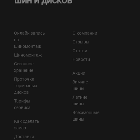
шин и дисков
Онлайн запись
О компании
на
Отзывы
шиномонтаж
Статьи
Шиномонтаж
Новости
Сезонное
хранение
Акции
Проточка
Зимние
тормозных
шины
дисков
Летние
Тарифы
шины
сервиса
Всесезонные
шины
Как сделать
заказ
Доставка