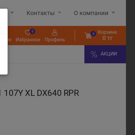
нах
Контакты
О компании
Корзина
0
0
0
0 тг
нение
Избранное
Профиль
АКЦИИ
 107Y XL DX640 RPR