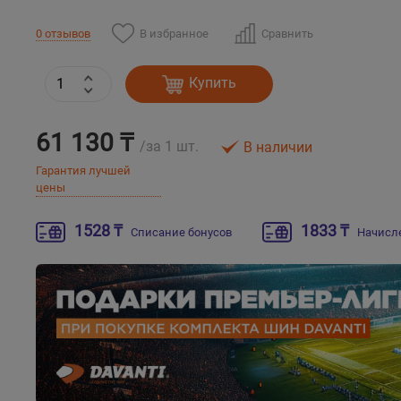
В избранное
Сравнить
0 отзывов
Купить
61 130 ₸
/за 1 шт.
В наличии
Гарантия лучшей
цены
1528 ₸
1833 ₸
Списание бонусов
Начисл