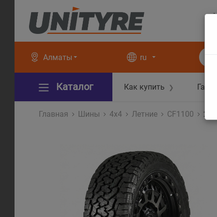
+
+
Алматы
ru
Каталог
Как купить
Гара
❯
Главная
Шины
4x4
Летние
CF1100
215