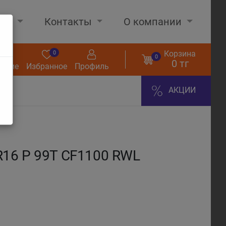
нах
Контакты
О компании
Корзина
0
0
0
0 тг
нение
Избранное
Профиль
АКЦИИ
16 P 99T CF1100 RWL