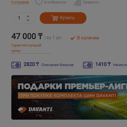
В избранное
Сравнить
0 отзывов
Купить
47 000 ₸
/за 1 шт.
В наличии
Гарантия лучшей
цены
2820 ₸
1410 ₸
Списание бонусов
Начисл