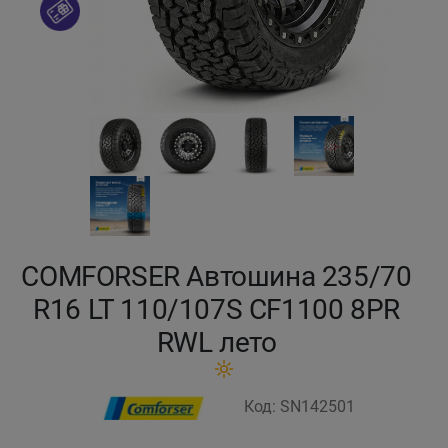
Кокшетау
Костанай
Кызылорда
Павлодар
Петропавловск
COMFORSER Автошина 235/70
Семей
R16 LT 110/107S CF1100 8PR
RWL лето
Талдыкорган
Тараз
Код: SN142501
Темиртау