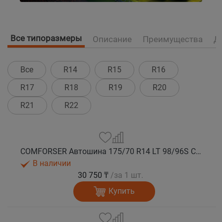
Все типоразмеры
Описание
Преимущества
Д
Все
R14
R15
R16
R17
R18
R19
R20
R21
R22
COMFORSER Автошина 175/70 R14 LT 98/96S CF1100 10PR RWL лето
В наличии
30 750 ₸
/за 1 шт.
Купить