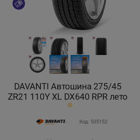
Кокшетау
Костанай
Кызылорда
Павлодар
Петропавловск
DAVANTI Автошина 275/45
Семей
ZR21 110Y XL DX640 RPR лето
Талдыкорган
Код: 505152
Тараз
Темиртау