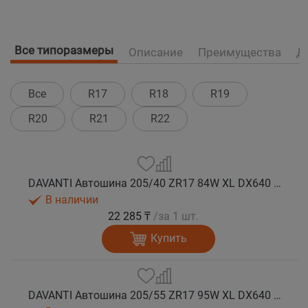
Все типоразмеры
Описание
Преимущества
Д
Все
R17
R18
R19
R20
R21
R22
DAVANTI Автошина 205/40 ZR17 84W XL DX640 RPR лето
В наличии
22 285 ₸
/за 1 шт.
Купить
DAVANTI Автошина 205/55 ZR17 95W XL DX640 RPR лето (Таиланд)