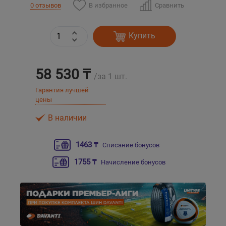
В избранное
Сравнить
0 отзывов
Уральск
Купить
Усть-Каменогорск
58 530 ₸
Шымкент
/за 1 шт.
Гарантия лучшей
цены
Экибастуз
В наличии
Бишкек
1463 ₸
Списание бонусов
1755 ₸
Начисление бонусов